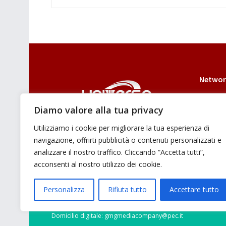
Networ
Diamo valore alla tua privacy
Utilizziamo i cookie per migliorare la tua esperienza di
E’ un portale di news ai sensi del D.L.
navigazione, offrirti pubblicità o contenuti personalizzati e
7/5/2001 n. 62
analizzare il nostro traffico. Cliccando “Accetta tutti”,
acconsenti al nostro utilizzo dei cookie.
Personalizza
Rifiuta tutto
Accettare tutto
© 2026 GMG Media Company Di Mossutti Gianluca | Sede lega
Domicilio digitale: gmgmediacompany@pec.it