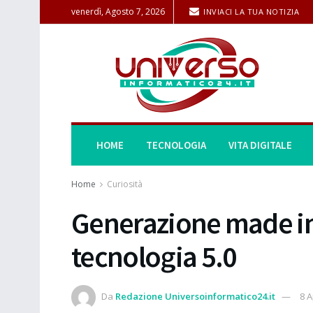
venerdì, Agosto 7, 2026
INVIACI LA TUA NOTIZIA
HOME
TECNOLOGIA
VITA DIGITALE
Home
Curiosità
Generazione made in 
tecnologia 5.0
Da
Redazione Universoinformatico24.it
8 A