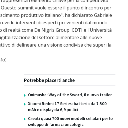
tà rappresenta l'elemento chiave per la competitività
 Questo summit vuole essere il punto d'incontro per
ascimento produttivo italiano", ha dichiarato Gabriele
prevede interventi di esperti provenienti dal mondo
cco di realtà come De Nigris Group, CDTI e l'Università
igitalizzazione del settore alimentare alle nuove
ettivo di delineare una visione condivisa che superi la
fo)
Potrebbe piacerti anche
Onimusha: Way of the Sword, il nuovo trailer
Xiaomi Redmi 17 Series: batteria da 7.500
mAh e display da 6,9 pollici
Creati quasi 700 nuovi modelli cellulari per lo
sviluppo di farmaci oncologici