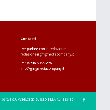
Contatti
Per parlare con la redazione:
redazione@gmgmediacompany.it
Per la tua pubblicità:
info@gmgmediacompany.it
710642 | C.F: MSSGLC89D15L483O | REA: AV - 313130 |