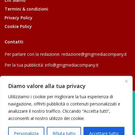
Chi Siamo
Termini & condizioni
Privacy Policy
Cookie Policy
Contatti
Per parlare con la redazione:
redazione@gmgmediacompany.it
Per la tua pubblicità:
info@gmgmediacompany.it
Diamo valore alla tua privacy
Utilizziamo i cookie per migliorare la tua esperienza di
navigazione, offrirti pubblicità o contenuti personalizzati e
analizzare il nostro traffico. Cliccando “Accetta tutti”,
© 2026 GMG Media Company Di Mossutti Gianluca | Sede legale: Corso
acconsenti al nostro utilizzo dei cookie.
Umberto Maddalena 25 - Cap 83030 - Venticano (AV) | P.IVA:
03234710642 | C.F: MSSGLC89D15L483O | REA: AV - 313130 | Domicilio
Personalizza
Rifiuta tutto
Accettare tutto