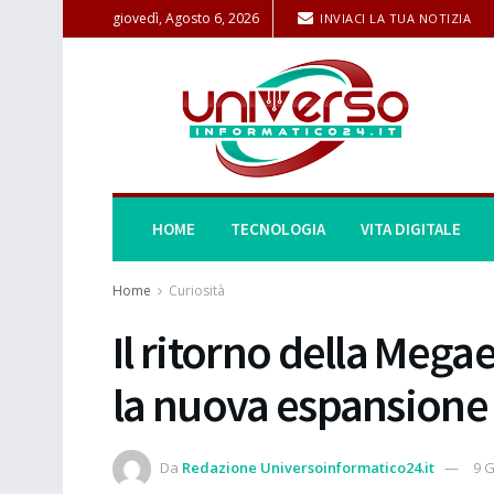
giovedì, Agosto 6, 2026
INVIACI LA TUA NOTIZIA
HOME
TECNOLOGIA
VITA DIGITALE
Home
Curiosità
Il ritorno della Meg
la nuova espansion
Da
Redazione Universoinformatico24.it
9 