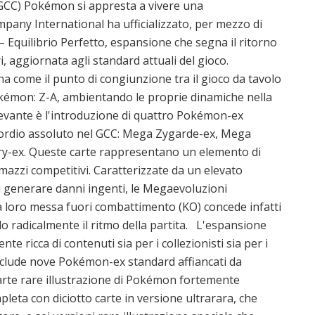
 (GCC) Pokémon si appresta a vivere una
any International ha ufficializzato, per mezzo di
 – Equilibrio Perfetto, espansione che segna il ritorno
, aggiornata agli standard attuali del gioco.
ona come il punto di congiunzione tra il gioco da tavolo
okémon: Z-A, ambientando le proprie dinamiche nella
levante è l'introduzione di quattro Pokémon-ex
esordio assoluto nel GCC: Mega Zygarde-ex, Mega
y-ex. Queste carte rappresentano un elemento di
 mazzi competitivi. Caratterizzate da un elevato
di generare danni ingenti, le Megaevoluzioni
a loro messa fuori combattimento (KO) concede infatti
do radicalmente il ritmo della partita. L'espansione
e ricca di contenuti sia per i collezionisti sia per i
nclude nove Pokémon-ex standard affiancati da
carte rare illustrazione di Pokémon fortemente
mpleta con diciotto carte in versione ultrarara, che