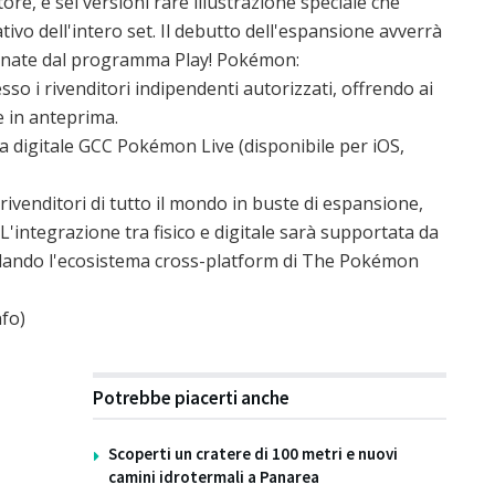
re, e sei versioni rare illustrazione speciale che
tivo dell'intero set. Il debutto dell'espansione avverrà
rdinate dal programma Play! Pokémon:
sso i rivenditori indipendenti autorizzati, offrendo ai
te in anteprima.
a digitale GCC Pokémon Live (disponibile per iOS,
 rivenditori di tutto il mondo in buste di espansione,
. L'integrazione tra fisico e digitale sarà supportata da
lidando l'ecosistema cross-platform di The Pokémon
fo)
Potrebbe piacerti anche
Scoperti un cratere di 100 metri e nuovi
camini idrotermali a Panarea