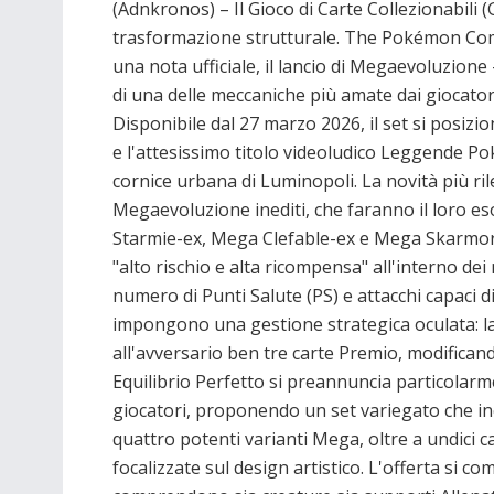
(Adnkronos) – Il Gioco di Carte Collezionabili
trasformazione strutturale. The Pokémon Comp
una nota ufficiale, il lancio di Megaevoluzione
di una delle meccaniche più amate dai giocatori
Disponibile dal 27 marzo 2026, il set si posizi
e l'attesissimo titolo videoludico Leggende P
cornice urbana di Luminopoli. La novità più ri
Megaevoluzione inediti, che faranno il loro 
Starmie-ex, Mega Clefable-ex e Mega Skarmor
"alto rischio e alta ricompensa" all'interno dei
numero di Punti Salute (PS) e attacchi capaci 
impongono una gestione strategica oculata: l
all'avversario ben tre carte Premio, modifican
Equilibrio Perfetto si preannuncia particolarment
giocatori, proponendo un set variegato che i
quattro potenti varianti Mega, oltre a undici 
focalizzate sul design artistico. L'offerta si co