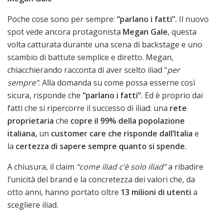
Poche cose sono per sempre:
“parlano i fatti”.
Il nuovo
spot vede ancora protagonista
Megan Gale
, questa
volta catturata durante una scena di backstage e uno
scambio di battute semplice e diretto. Megan,
chiacchierando racconta di aver scelto iliad “
per
sempre”
. Alla domanda su come possa esserne così
sicura, risponde che
“parlano i fatti”.
Ed è proprio dai
fatti che si ripercorre il successo di iliad: una
rete
proprietaria
che
copre il 99% della popolazione
italiana,
un
customer care che risponde dall’Italia
e
la
certezza di sapere sempre quanto si spende.
A chiusura, il claim
“come iliad c’è solo iliad”
a ribadire
l’unicità del brand e la concretezza dei valori che, da
otto anni, hanno portato oltre
13 milioni di utenti
a
scegliere iliad.