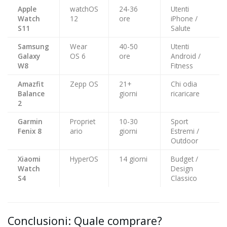
Apple
watchOS
24-36
Utenti
Watch
12
ore
iPhone /
S11
Salute
Samsung
Wear
40-50
Utenti
Galaxy
OS 6
ore
Android /
W8
Fitness
Amazfit
Zepp OS
21+
Chi odia
Balance
giorni
ricaricare
2
Garmin
Propriet
10-30
Sport
Fenix 8
ario
giorni
Estremi /
Outdoor
Xiaomi
HyperOS
14 giorni
Budget /
Watch
Design
S4
Classico
Conclusioni: Quale comprare?